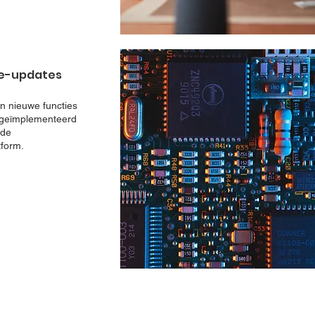
re-updates
n nieuwe functies
 geïmplementeerd
rde
form.