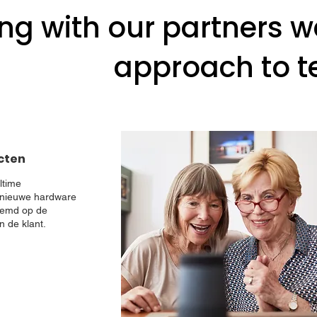
ng with our partners we
approach to t
cten
ltime
nieuwe hardware
temd op de
n de klant.